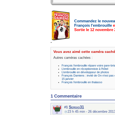
Commandez le nouve
François l'embrouille
e
Sortie le 12 novembre
"
Vous avez aimé cette caméra cach
Autres caméras cachées :
François l’embrouille répare votre pare-bri
L’embrouille en réceptionniste à l’hôtel
L’embrouille en développeur de photos
François Damiens : invité de On n’est pas
15 janvier
François l’embrouille en thalasso
1 Commentaire
Sergio31
#1
23 h 45 min
- 26 décembre 201