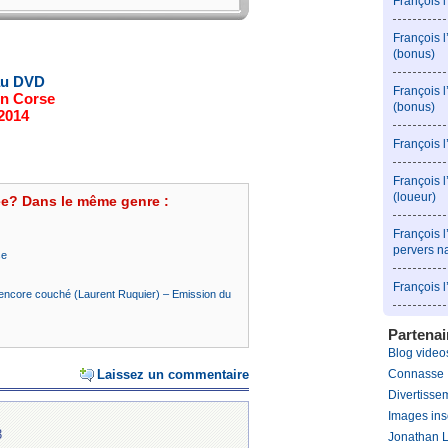
François 
François 
(bonus)
au DVD
François 
n Corse
(bonus)
 2014
François 
François l
(loueur)
ée? Dans le même genre :
François l
pervers n
se
François 
 encore couché (Laurent Ruquier) – Emission du
Partenai
Blog videos
Connasse
Laissez un commentaire
Divertissem
Images ins
3
Jonathan 