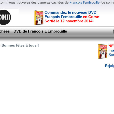
.com : vous trouverez des caméras cachées de
Francois l'embrouille
(de son 
Commandez le nouveau DVD
François l'embrouille
en Corse
Sortie le 12 novembre 2014
chées
DVD de François L’Embrouille
– Bonnes fêtes à tous !
NE
Fr
Sor
Rejoi