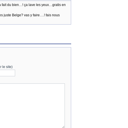
 fait du bien…! ça lave les yeux…gratis en
s juste Belge? vas y faire….! fais nous
 le site)