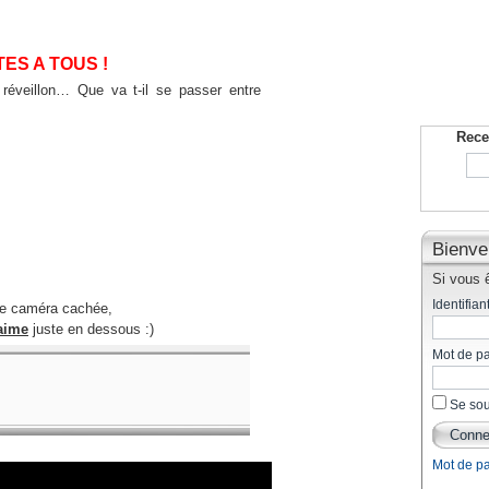
ES A TOUS !
u réveillon… Que va t-il se passer entre
Rece
Bienve
Si vous ê
Identifiant
te caméra cachée,
aime
juste en dessous :)
Mot de p
Se sou
Mot de p