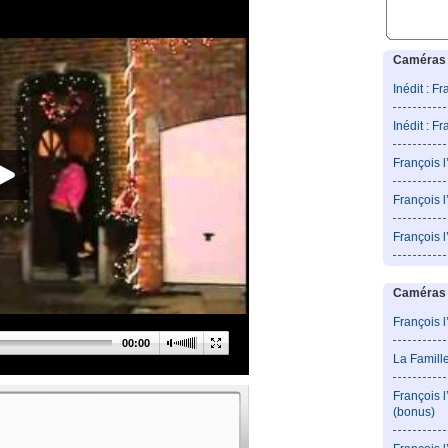
Caméras 
Inédit : F
Inédit : F
François 
François l
François 
Caméras c
François l
00:00
La Famill
François 
(bonus)