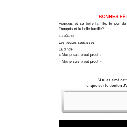
BONNES FÊT
François et sa belle famille, le jour d
François et la belle famille?
La bûche
Les petites saucisses
La dinde
« Moi je suis prout prout »
« Moi je suis prout prout »
Si tu as aimé cet
clique sur le bouton
J'