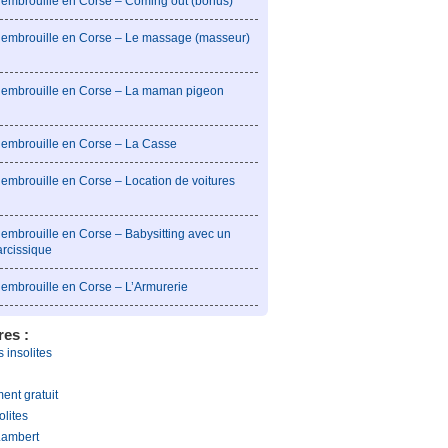
l’embrouille en Corse – Coming out (bonus)
l’embrouille en Corse – Le massage (masseur)
l’embrouille en Corse – La maman pigeon
l’embrouille en Corse – La Casse
’embrouille en Corse – Location de voitures
’embrouille en Corse – Babysitting avec un
arcissique
l’embrouille en Corse – L’Armurerie
res :
 insolites
ent gratuit
olites
Lambert