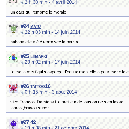
2 h 30 min
- 4 avril 2014
un gars qui remonte le morale
matu
#24
22 h 03 min
- 14 juin 2014
hahaha elle a été terrorisée la pauvre !
lemarki
#25
23 h 02 min
- 17 juin 2014
j’aime la meuf qui s’asperge d’eau telment elle a peur mdr elle es
tattoo16
#26
0 h 15 min
- 3 août 2014
vive Francois Damiens t le meilleur de tous,on ne s en lasse
jamais,bravo t super
42
#27
19 h 38 min
- 21 octobre 2014