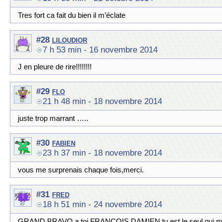
Tres fort ca fait du bien il m’éclate
liloudior
#28
7 h 53 min
- 16 novembre 2014
J en pleure de rire!!!!!!!!
flo
#29
21 h 48 min
- 18 novembre 2014
juste trop marrant …..
fabien
#30
23 h 37 min
- 18 novembre 2014
vous me surprenais chaque fois,merci.
fred
#31
18 h 51 min
- 24 novembre 2014
GRAND BRAVO a toi FRANCOIS DAMIEN tu est le seul qui me