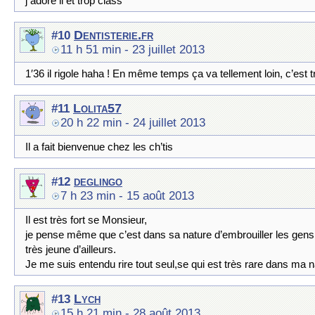
j adore il et trop class
Dentisterie.fr
#10
11 h 51 min
- 23 juillet 2013
1′36 il rigole haha ! En même temps ça va tellement loin, c’est t
Lolita57
#11
20 h 22 min
- 24 juillet 2013
Il a fait bienvenue chez les ch’tis
deglingo
#12
7 h 23 min
- 15 août 2013
Il est très fort se Monsieur,
je pense même que c’est dans sa nature d’embrouiller les gens
très jeune d’ailleurs.
Je me suis entendu rire tout seul,se qui est très rare dans ma n
Lych
#13
15 h 21 min
- 28 août 2013