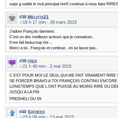
oups g oublié le mot principal rire!!! continue à nous faire RIRE!!
Melvita21
#38
19 h 17 min
- 29 mars 2015
J’adore François damiens.
C’est un des meilleurs acteurs que je connaisse..
Il me fait beaucoup rire ..
Merci a toi , François et continue , on se lasse pas..
fred
#39
21 h 40 min
- 2 mai 2015
C EST POUR MOI LE SEUL QUI ME FAIT VRAIMENT RIRE
SE FORCER BRAVO A TOI FRANÇOIS CONTINU ENCORE
LONGTEMPS QUE L ONT PUISSE AU MOINS RIRE DU DÉ
JUSQU A LA FIN
FREDHELI DU 59
Satheen
#40
23 h 08 min
- 13 mai 2015