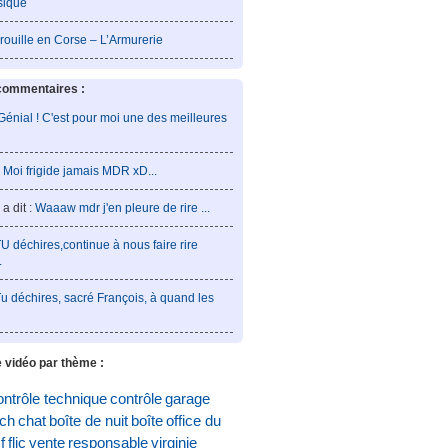
sique
rouille en Corse – L’Armurerie
commentaires :
Génial ! C'est pour moi une des meilleures
:
Moi frigide jamais MDR xD...
a dit :
Waaaw mdr j'en pleure de rire ...
U déchires,continue à nous faire rire
.
u déchires, sacré François, à quand les
 vidéo par thème :
ontrôle technique
contrôle
garage
och
chat
boîte de nuit
boîte
office du
f
flic
vente
responsable
virginie