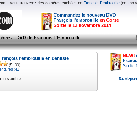
.com : vous trouverez des caméras cachées de
Francois l'embrouille
(de son 
Commandez le nouveau DVD
François l'embrouille
en Corse
Sortie le 12 novembre 2014
chées
DVD de François L’Embrouille
NEW!
 François l’embrouille en dentiste
Franço
(5, 00)
Sortie
taires (41)
en novembre
Rejoignez