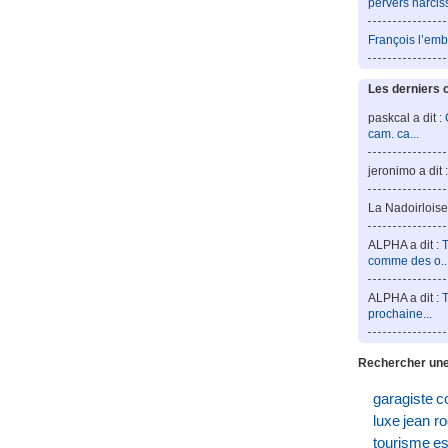
pervers narcis
François l’emb
Les derniers 
paskcal a dit :
cam. ca...
jeronimo a dit 
La Nadoirloise 
ALPHA a dit :
T
comme des o..
ALPHA a dit :
T
prochaine...
Rechercher une
garagiste
c
luxe
jean r
tourisme
es