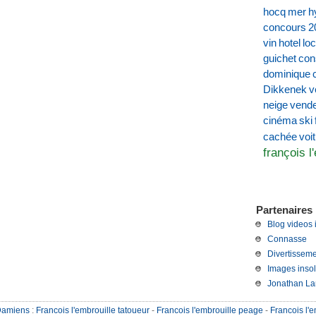
hocq
mer
h
concours
2
vin
hotel
loc
guichet
con
dominique
Dikkenek
v
neige
vend
cinéma
ski
voi
cachée
françois l
Partenaires 
Blog videos 
Connasse
Divertisseme
Images insol
Jonathan La
Damiens
:
Francois l'embrouille tatoueur
-
Francois l'embrouille peage
-
Francois l'e