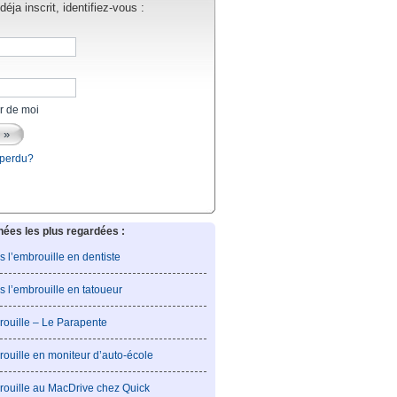
éja inscrit, identifiez-vous :
r de moi
 perdu?
es les plus regardées :
is l’embrouille en dentiste
is l’embrouille en tatoueur
rouille – Le Parapente
rouille en moniteur d’auto-école
rouille au MacDrive chez Quick