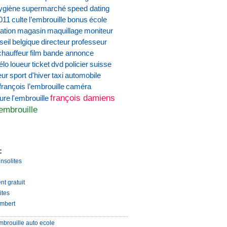
ygiène
supermarché
speed dating
011
culte
l’embrouille
bonus
école
ation
magasin
maquillage
moniteur
seil
belgique
directeur
professeur
chauffeur
film
bande annonce
élo
loueur
ticket
dvd
policier
suisse
eur
sport d'hiver
taxi
automobile
françois l’embrouille
caméra
françois damiens
ture
l'embrouille
'embrouille
:
insolites
nt gratuit
ites
mbert
mbrouille auto ecole