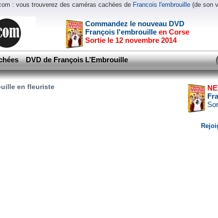
.com : vous trouverez des caméras cachées de
Francois l'embrouille
(de son 
Commandez le nouveau DVD
François l'embrouille
en Corse
Sortie le 12 novembre 2014
chées
DVD de François L’Embrouille
ille en fleuriste
NE
Fr
Sor
Rejoi