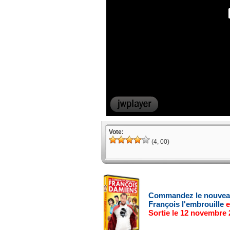
Vote:
(4, 00)
Commandez le nouve
François l'embrouille
e
Sortie le 12 novembre