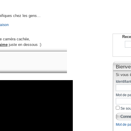
gnifiques chez les gens…
raison
Rece
te caméra cachée,
aime
juste en dessous :)
Bienve
Si vous ê
Identifiant
Mot de p
Se sou
Mot de p