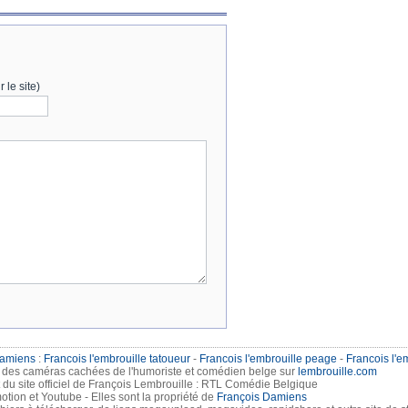
 le site)
Damiens
:
Francois l'embrouille tatoueur
-
Francois l'embrouille peage
-
Francois l'e
n des caméras cachées de l'humoriste et comédien belge sur
lembrouille.com
du site officiel de François Lembrouille : RTL Comédie Belgique
tion et Youtube - Elles sont la propriété de
François Damiens