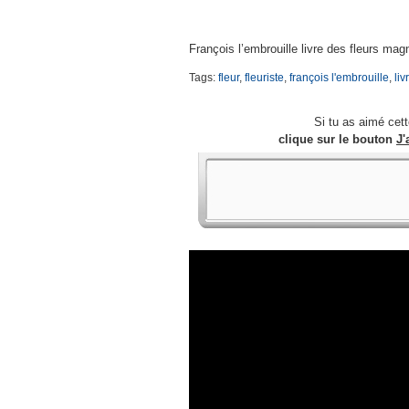
François l’embrouille livre des fleurs ma
Tags:
fleur
,
fleuriste
,
françois l'embrouille
,
liv
Si tu as aimé cet
clique sur le bouton
J'