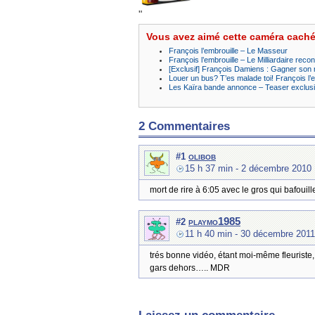
"
Vous avez aimé cette caméra cach
François l’embrouille – Le Masseur
François l’embrouille – Le Milliardaire reco
[Exclusif] François Damiens : Gagner son
Louer un bus? T’es malade toi! François l’e
Les Kaïra bande annonce – Teaser exclusi
2 Commentaires
olibob
#1
15 h 37 min
- 2 décembre 2010
mort de rire à 6:05 avec le gros qui bafouill
playmo1985
#2
11 h 40 min
- 30 décembre 2011
trés bonne vidéo, étant moi-même fleuriste, a
gars dehors….. MDR