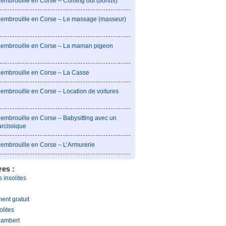
l’embrouille en Corse – Coming out (bonus)
l’embrouille en Corse – Le massage (masseur)
l’embrouille en Corse – La maman pigeon
l’embrouille en Corse – La Casse
’embrouille en Corse – Location de voitures
’embrouille en Corse – Babysitting avec un
arcissique
l’embrouille en Corse – L’Armurerie
res :
 insolites
ent gratuit
olites
Lambert