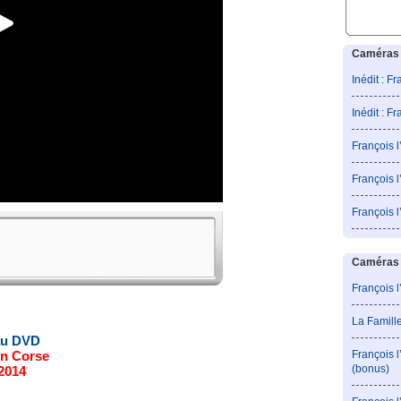
Caméras 
Inédit : F
Inédit : F
François 
François l
François 
Caméras c
François l
La Famill
au DVD
n Corse
François 
(bonus)
 2014