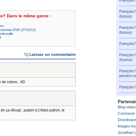
François 
François 
ée? Dans le même genre :
(bonus)
nnu
François 
 nouveau DVD (27/11/12)
(bonus)
mbrouille
f
François 
Laissez un commentaire
François l
(loueur)
François l
pervers n
e de colere.. XD
François 
Partenai
Blog videos
h ça décap’, putain si j’étais patron, le
Connasse
Divertissem
Images ins
Jonathan 