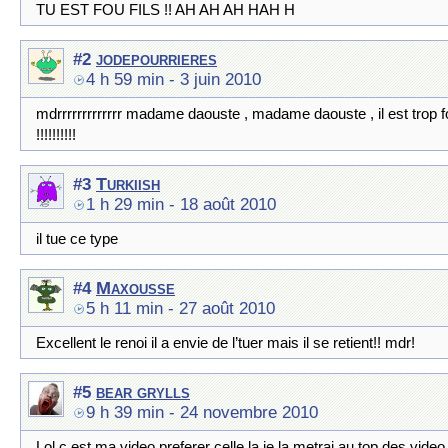
TU EST FOU FILS !! AH AH AH HAH H
jodepourrieres
#2
4 h 59 min
- 3 juin 2010
mdrrrrrrrrrrrrr madame daouste , madame daouste , il est trop f
!!!!!!!!!!
Turkiish
#3
1 h 29 min
- 18 août 2010
il tue ce type
Maxousse
#4
5 h 11 min
- 27 août 2010
Excellent le renoi il a envie de l’tuer mais il se retient!! mdr!
bear grylls
#5
9 h 39 min
- 24 novembre 2010
Lol c est ma video preferer celle la je la metrai au top des video 