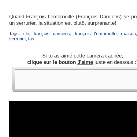
Quand François l’embrouille (François Damiens) se pr
un serrurier, la situation est plutôt surprenante!
Tags:
clé
,
françois damiens
,
françois l'embrouille
,
maison
serrurier
,
tas
Si tu as aimé cette caméra cachée,
clique sur le bouton
J'aime
juste en dessous :