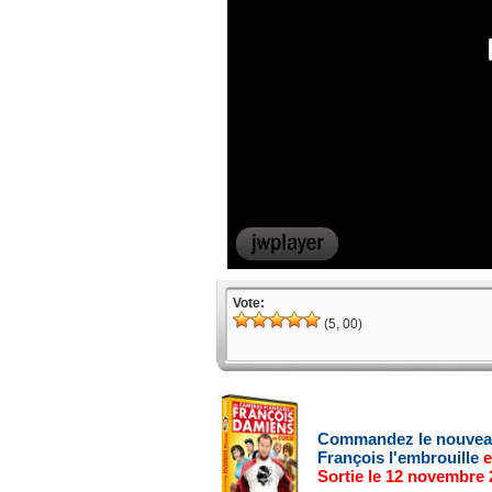
Vote:
(5, 00)
Commandez le nouve
François l'embrouille
e
Sortie le 12 novembre