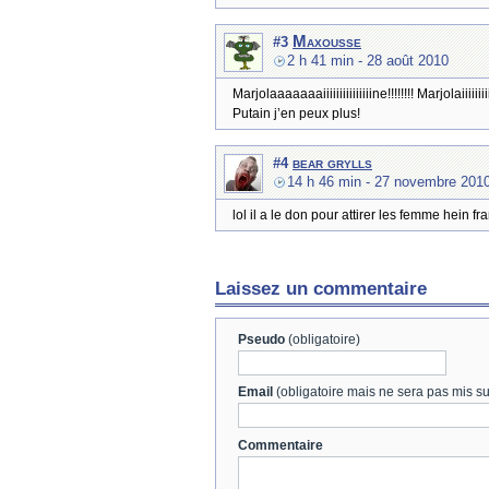
Maxousse
#3
2 h 41 min
- 28 août 2010
Marjolaaaaaaaiiiiiiiiiiiiiiine!!!!!!!! Marjolaiiiiiiiiiiiii
Putain j’en peux plus!
bear grylls
#4
14 h 46 min
- 27 novembre 201
lol il a le don pour attirer les femme hein fr
Laissez un commentaire
Pseudo
(obligatoire)
Email
(obligatoire mais ne sera pas mis sur
Commentaire