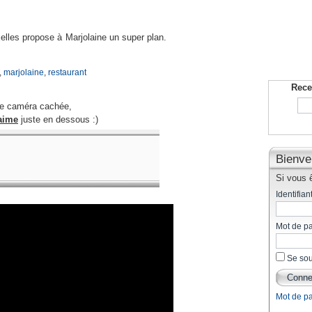
xelles propose à Marjolaine un super plan.
,
marjolaine
,
restaurant
Rece
te caméra cachée,
aime
juste en dessous :)
Bienve
Si vous ê
Identifiant
Mot de p
Se sou
Mot de p