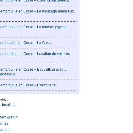
l’embrouille en Corse – Coming out (bonus)
l’embrouille en Corse – Le massage (masseur)
l’embrouille en Corse – La maman pigeon
l’embrouille en Corse – La Casse
’embrouille en Corse – Location de voitures
’embrouille en Corse – Babysitting avec un
arcissique
l’embrouille en Corse – L’Armurerie
res :
 insolites
ent gratuit
olites
Lambert