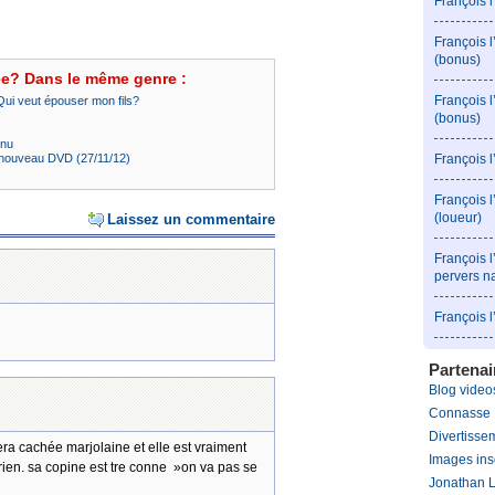
François 
François 
(bonus)
ée? Dans le même genre :
François 
Qui veut épouser mon fils?
(bonus)
nnu
François 
 nouveau DVD (27/11/12)
François l
(loueur)
Laissez un commentaire
François l
pervers n
François 
Partenai
Blog videos
Connasse
Divertissem
era cachée marjolaine et elle est vraiment
Images ins
 rien. sa copine est tre conne »on va pas se
Jonathan 