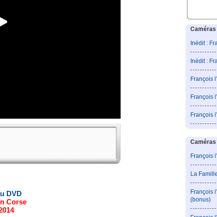
Caméras 
Inédit : F
Inédit : F
François 
François l
François 
Caméras c
François l
La Famill
François 
au DVD
(bonus)
n Corse
 2014