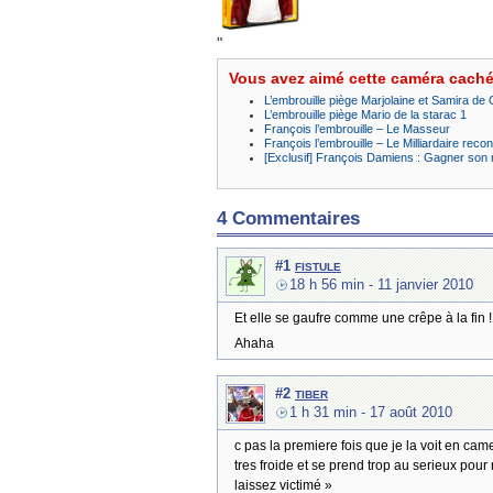
"
Vous avez aimé cette caméra cach
L’embrouille piège Marjolaine et Samira de 
L’embrouille piège Mario de la starac 1
François l’embrouille – Le Masseur
François l’embrouille – Le Milliardaire reco
[Exclusif] François Damiens : Gagner son
4 Commentaires
fistule
#1
18 h 56 min
- 11 janvier 2010
Et elle se gaufre comme une crêpe à la fin !
Ahaha
tiber
#2
1 h 31 min
- 17 août 2010
c pas la premiere fois que je la voit en cam
tres froide et se prend trop au serieux pour
laissez victimé »