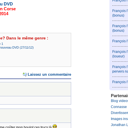
François 
au DVD
n Corse
François 
 2014
(bonus)
François 
(bonus)
ée? Dans le même genre :
François 
e 1
 nouveau DVD (27/11/12)
François l
(loueur)
François l
pervers n
Laissez un commentaire
François 
Partenai
Blog videos
Connasse
Divertissem
Images ins
Jonathan 
 me coûter mon boulot ces trucs là