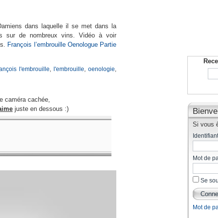
amiens dans laquelle il se met dans la
s sur de nombreux vins. Vidéo à voir
es.
François l’embrouille Oenologue Partie
Rece
rançois l'embrouille
,
l'embrouille
,
oenologie
,
te caméra cachée,
aime
juste en dessous :)
Bienve
Si vous ê
Identifiant
Mot de p
Se sou
Mot de p