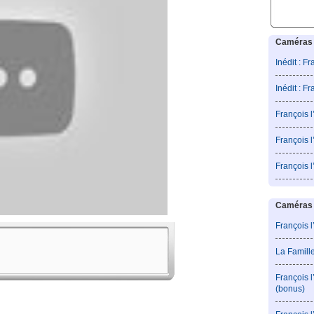
Caméras 
Inédit : F
Inédit : F
François 
François l
François 
Caméras c
François l
La Famill
François 
(bonus)