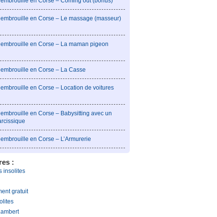
l’embrouille en Corse – Coming out (bonus)
l’embrouille en Corse – Le massage (masseur)
l’embrouille en Corse – La maman pigeon
l’embrouille en Corse – La Casse
’embrouille en Corse – Location de voitures
’embrouille en Corse – Babysitting avec un
arcissique
l’embrouille en Corse – L’Armurerie
res :
 insolites
ent gratuit
olites
Lambert