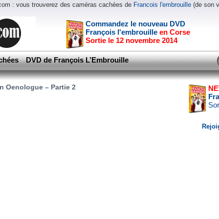
.com : vous trouverez des caméras cachées de
Francois l'embrouille
(de son 
Commandez le nouveau DVD
François l'embrouille
en Corse
Sortie le 12 novembre 2014
chées
DVD de François L’Embrouille
en Oenologue – Partie 2
NE
Fr
Sor
Rejoi