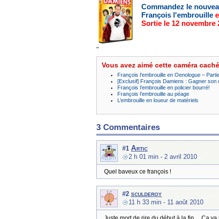
Commandez le nouve
François l'embrouille
e
Sortie le 12 novembre
"
Vous avez aimé cette caméra cach
François l’embrouille en Oenologue – Parti
[Exclusif] François Damiens : Gagner son
François l’embrouille en policier bourré!
François l’embrouille au péage
L’embrouille en loueur de matériels
3 Commentaires
Artic
#1
2 h 01 min
- 2 avril 2010
Quel baveux ce françois !
sculderoy
#2
11 h 33 min
- 11 août 2010
Juste mort de rire du début à la fin… Ça va