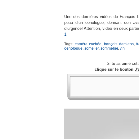
Une des dernières vidéos de François D
peau d’un oenologue, donnant son avi
d’urgence! Attention, vidéo en deux parti
1
Tags:
caméra cachée
,
françois damiens
,
f
oenologue
,
somelier
,
sommelier
,
vin
Si tu as aimé cet
clique sur le bouton
J'