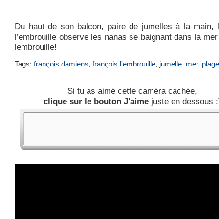
Du haut de son balcon, paire de jumelles à la main, 
l’embrouille observe les nanas se baignant dans la me
lembrouille!
Tags:
françois damiens
,
françois l'embrouille
,
jumelle
,
mer
,
plage
Si tu as aimé cette caméra cachée,
clique sur le bouton
J'aime
juste en dessous :