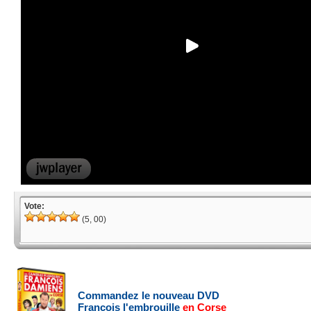
Vote:
(5, 00)
Commandez le nouveau DVD
François l'embrouille
en Corse