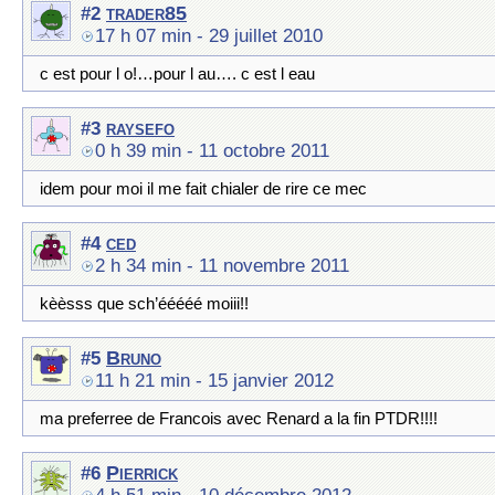
trader85
#2
17 h 07 min
- 29 juillet 2010
c est pour l o!…pour l au…. c est l eau
raysefo
#3
0 h 39 min
- 11 octobre 2011
idem pour moi il me fait chialer de rire ce mec
ced
#4
2 h 34 min
- 11 novembre 2011
kèèsss que sch’ééééé moiii!!
Bruno
#5
11 h 21 min
- 15 janvier 2012
ma preferree de Francois avec Renard a la fin PTDR!!!!
Pierrick
#6