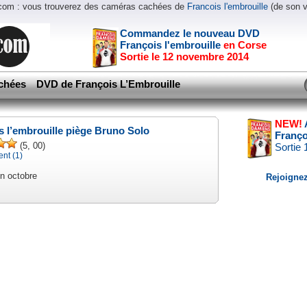
.com : vous trouverez des caméras cachées de
Francois l'embrouille
(de son 
Commandez le nouveau DVD
François l'embrouille
en Corse
Sortie le 12 novembre 2014
chées
DVD de François L’Embrouille
NEW!
s l’embrouille piège Bruno Solo
Franço
(5, 00)
Sortie
nt (1)
n octobre
Rejoignez