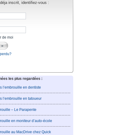
éja inscrit, identifiez-vous :
r de moi
 perdu?
es les plus regardées :
is l’embrouille en dentiste
is l’embrouille en tatoueur
rouille – Le Parapente
rouille en moniteur d’auto-école
rouille au MacDrive chez Quick