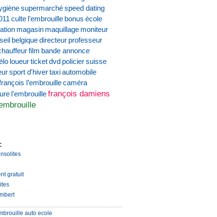
ygiène
supermarché
speed dating
011
culte
l’embrouille
bonus
école
ation
magasin
maquillage
moniteur
seil
belgique
directeur
professeur
chauffeur
film
bande annonce
élo
loueur
ticket
dvd
policier
suisse
eur
sport d'hiver
taxi
automobile
françois l’embrouille
caméra
françois damiens
ture
l'embrouille
'embrouille
:
insolites
nt gratuit
ites
mbert
mbrouille auto ecole