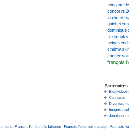
hocq
mer
h
concours
2
vin
hotel
loc
guichet
con
dominique
Dikkenek
v
neige
vend
cinéma
ski
voi
cachée
françois l
Partenaires 
Blog videos 
Connasse
Divertisseme
Images insol
Jonathan La
Damiens
:
Francois l'embrouille tatoueur
-
Francois l'embrouille peage
-
Francois l'e