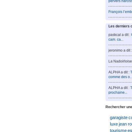
pervers narcis
François l’emb
Les derniers 
paskcal a dit :
cam. ca...
jeronimo a dit 
La Nadoirloise 
ALPHA a dit :
T
comme des o..
ALPHA a dit :
T
prochaine...
Rechercher une
garagiste
c
luxe
jean r
tourisme
es