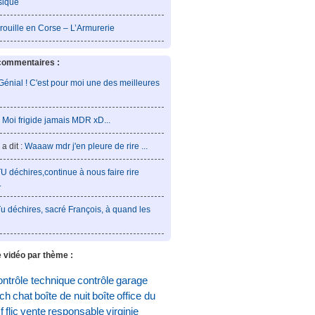
sique
rouille en Corse – L’Armurerie
commentaires :
Génial ! C'est pour moi une des meilleures
:
Moi frigide jamais MDR xD...
a dit :
Waaaw mdr j'en pleure de rire ...
U déchires,continue à nous faire rire
.
u déchires, sacré François, à quand les
 vidéo par thème :
ontrôle technique
contrôle
garage
och
chat
boîte de nuit
boîte
office du
f
flic
vente
responsable
virginie