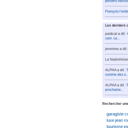
pervers narcis
François l’emb
Les derniers 
paskcal a dit :
cam. ca...
jeronimo a dit 
La Nadoirloise 
ALPHA a dit :
T
comme des o..
ALPHA a dit :
T
prochaine...
Rechercher une
garagiste
c
luxe
jean r
tourisme
es