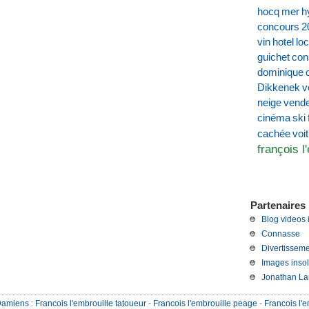
hocq
mer
h
concours
2
vin
hotel
loc
guichet
con
dominique
Dikkenek
v
neige
vend
cinéma
ski
voi
cachée
françois l
Partenaires 
Blog videos 
Connasse
Divertisseme
Images insol
Jonathan La
Damiens
:
Francois l'embrouille tatoueur
-
Francois l'embrouille peage
-
Francois l'e