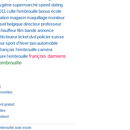
ygiène
supermarché
speed dating
011
culte
l’embrouille
bonus
école
ation
magasin
maquillage
moniteur
seil
belgique
directeur
professeur
chauffeur
film
bande annonce
élo
loueur
ticket
dvd
policier
suisse
eur
sport d'hiver
taxi
automobile
françois l’embrouille
caméra
françois damiens
ture
l'embrouille
'embrouille
:
insolites
nt gratuit
ites
mbert
mbrouille auto ecole