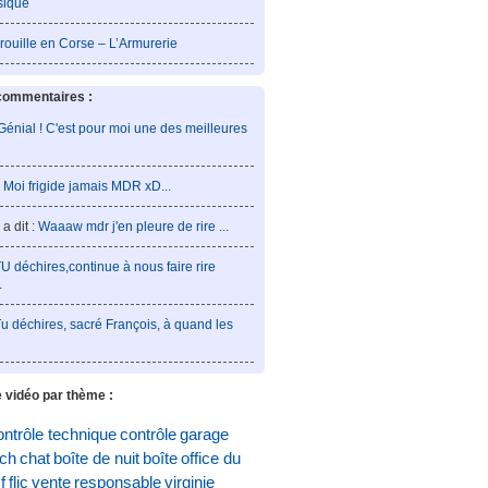
sique
rouille en Corse – L’Armurerie
commentaires :
Génial ! C'est pour moi une des meilleures
:
Moi frigide jamais MDR xD...
a dit :
Waaaw mdr j'en pleure de rire ...
U déchires,continue à nous faire rire
.
u déchires, sacré François, à quand les
 vidéo par thème :
ontrôle technique
contrôle
garage
och
chat
boîte de nuit
boîte
office du
f
flic
vente
responsable
virginie