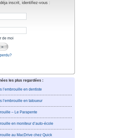
éja inscrit, identifiez-vous :
r de moi
 perdu?
es les plus regardées :
is l’embrouille en dentiste
is l’embrouille en tatoueur
rouille – Le Parapente
rouille en moniteur d’auto-école
rouille au MacDrive chez Quick