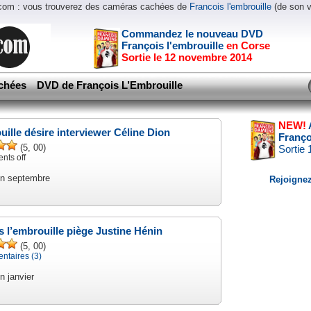
.com : vous trouverez des caméras cachées de
Francois l'embrouille
(de son 
Commandez le nouveau DVD
François l'embrouille
en Corse
Sortie le 12 novembre 2014
chées
DVD de François L’Embrouille
NEW!
uille désire interviewer Céline Dion
Franço
(5, 00)
Sortie
ts off
en septembre
Rejoignez
s l’embrouille piège Justine Hénin
(5, 00)
taires (3)
n janvier