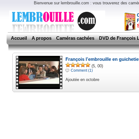
Bienvenue sur lembrouille.com : vous trouverez des cam
Accueil
A propos
Caméras cachées
DVD de François L
François l’embrouille en guicheti
(5, 00)
Comment (1)
Ajoutée en octobre