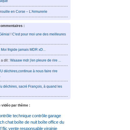
sique
rouille en Corse – L’Armurerie
commentaires :
Génial ! C'est pour moi une des meilleures
:
Moi frigide jamais MDR xD...
a dit :
Waaaw mdr j'en pleure de rire ...
U déchires,continue à nous faire rire
.
u déchires, sacré François, à quand les
 vidéo par thème :
ontrôle technique
contrôle
garage
och
chat
boîte de nuit
boîte
office du
f
flic
vente
responsable
virginie