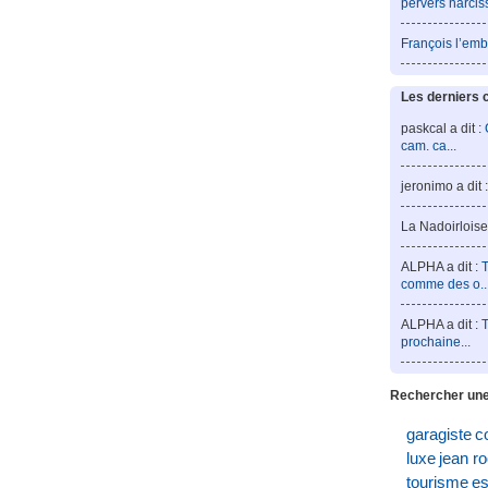
pervers narcis
François l’emb
Les derniers 
paskcal a dit :
cam. ca...
jeronimo a dit 
La Nadoirloise 
ALPHA a dit :
T
comme des o..
ALPHA a dit :
T
prochaine...
Rechercher une
garagiste
c
luxe
jean r
tourisme
es