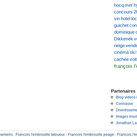
hocq
mer
h
concours
2
vin
hotel
loc
guichet
con
dominique
Dikkenek
v
neige
vend
cinéma
ski
voi
cachée
françois l
Partenaires 
Blog videos 
Connasse
Divertisseme
Images insol
Jonathan La
Damiens
:
Francois l'embrouille tatoueur
-
Francois l'embrouille peage
-
Francois l'e