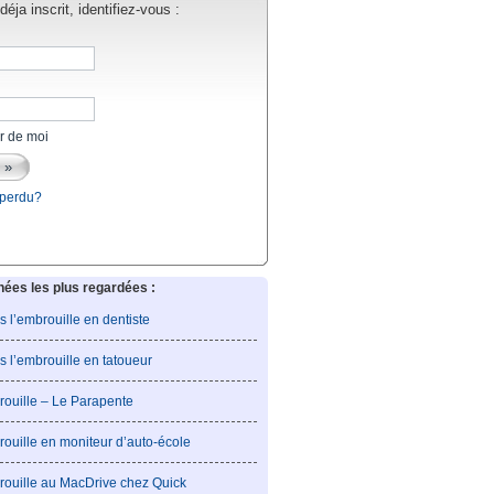
éja inscrit, identifiez-vous :
r de moi
 perdu?
es les plus regardées :
is l’embrouille en dentiste
is l’embrouille en tatoueur
rouille – Le Parapente
rouille en moniteur d’auto-école
rouille au MacDrive chez Quick