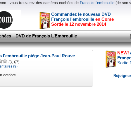
.com : vous trouverez des caméras cachées de
Francois l'embrouille
(de son 
Commandez le nouveau DVD
François l'embrouille
en Corse
Sortie le 12 novembre 2014
chées
DVD de François L’Embrouille
NEW!
s l’embrouille piège Jean-Paul Rouve
Franço
(3, 67)
Sortie
taires (9)
n octobre
Rejoignez