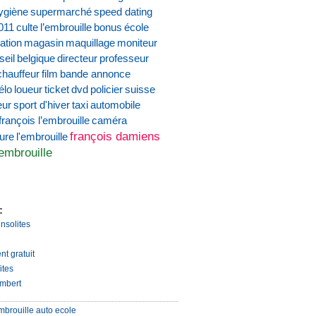
ygiène
supermarché
speed dating
011
culte
l’embrouille
bonus
école
ation
magasin
maquillage
moniteur
seil
belgique
directeur
professeur
chauffeur
film
bande annonce
élo
loueur
ticket
dvd
policier
suisse
eur
sport d'hiver
taxi
automobile
françois l’embrouille
caméra
françois damiens
ture
l'embrouille
'embrouille
:
insolites
nt gratuit
ites
mbert
mbrouille auto ecole