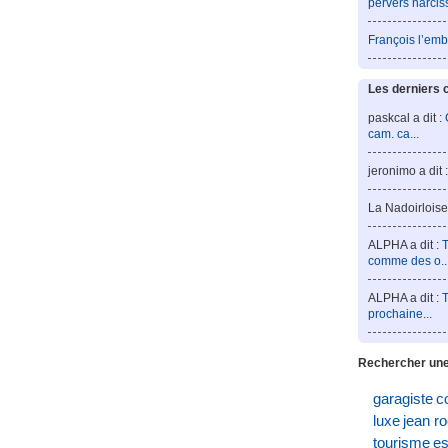
pervers narcis
François l’emb
Les derniers 
paskcal a dit :
cam. ca...
jeronimo a dit 
La Nadoirloise 
ALPHA a dit :
T
comme des o..
ALPHA a dit :
T
prochaine...
Rechercher une
garagiste
c
luxe
jean r
tourisme
es