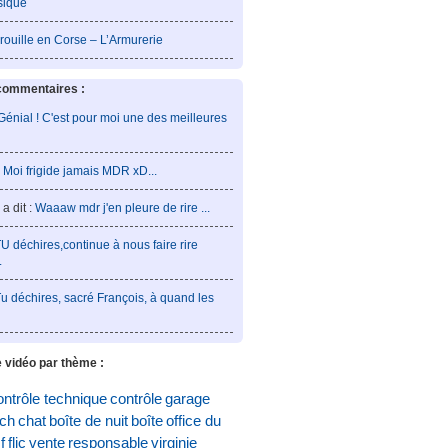
sique
rouille en Corse – L’Armurerie
commentaires :
Génial ! C'est pour moi une des meilleures
:
Moi frigide jamais MDR xD...
a dit :
Waaaw mdr j'en pleure de rire ...
U déchires,continue à nous faire rire
.
u déchires, sacré François, à quand les
 vidéo par thème :
ontrôle technique
contrôle
garage
och
chat
boîte de nuit
boîte
office du
f
flic
vente
responsable
virginie