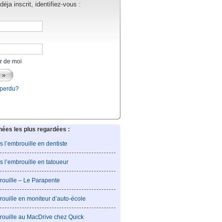
éja inscrit, identifiez-vous :
r de moi
 perdu?
es les plus regardées :
is l’embrouille en dentiste
is l’embrouille en tatoueur
rouille – Le Parapente
rouille en moniteur d’auto-école
rouille au MacDrive chez Quick