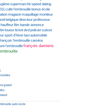
ygiène
supermarché
speed dating
011
culte
l’embrouille
bonus
école
ation
magasin
maquillage
moniteur
seil
belgique
directeur
professeur
chauffeur
film
bande annonce
élo
loueur
ticket
dvd
policier
suisse
eur
sport d'hiver
taxi
automobile
françois l’embrouille
caméra
françois damiens
ture
l'embrouille
'embrouille
:
insolites
nt gratuit
ites
mbert
mbrouille auto ecole