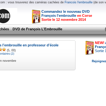
.com : vous trouverez des caméras cachées de
Francois l'embrouille
(de son 
Commandez le nouveau DVD
François l'embrouille
en Corse
Sortie le 12 novembre 2014
chées
DVD de François L’Embrouille
NEW!
s l’embrouille en professeur d’école
Franço
(5, 00)
Sortie
taires (2)
en novembre
Rejoignez