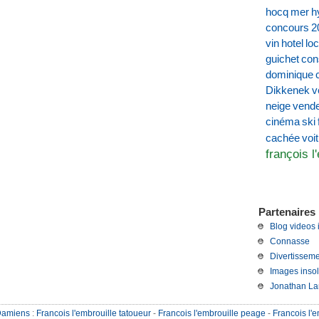
hocq
mer
h
concours
2
vin
hotel
loc
guichet
con
dominique
Dikkenek
v
neige
vend
cinéma
ski
voi
cachée
françois l
Partenaires 
Blog videos 
Connasse
Divertisseme
Images insol
Jonathan La
Damiens
:
Francois l'embrouille tatoueur
-
Francois l'embrouille peage
-
Francois l'e