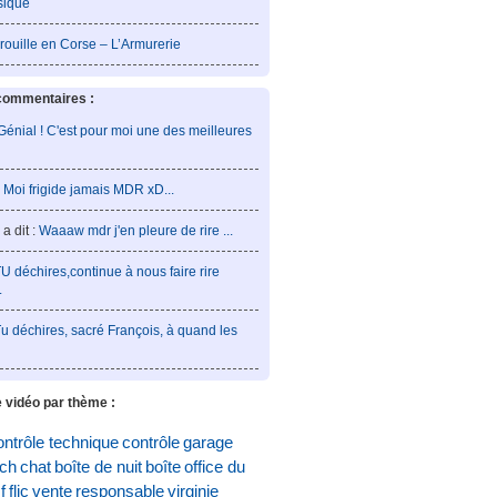
sique
rouille en Corse – L’Armurerie
commentaires :
Génial ! C'est pour moi une des meilleures
:
Moi frigide jamais MDR xD...
a dit :
Waaaw mdr j'en pleure de rire ...
U déchires,continue à nous faire rire
.
u déchires, sacré François, à quand les
 vidéo par thème :
ontrôle technique
contrôle
garage
och
chat
boîte de nuit
boîte
office du
f
flic
vente
responsable
virginie