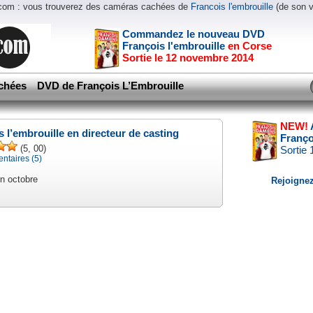
.com : vous trouverez des caméras cachées de
Francois l'embrouille
(de son 
Commandez le nouveau DVD
François l'embrouille
en Corse
Sortie le 12 novembre 2014
chées
DVD de François L’Embrouille
NEW!
s l’embrouille en directeur de casting
Franço
(5, 00)
Sortie
taires (5)
n octobre
Rejoignez