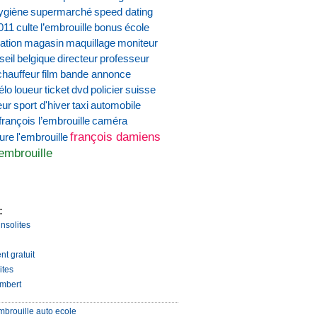
ygiène
supermarché
speed dating
011
culte
l’embrouille
bonus
école
ation
magasin
maquillage
moniteur
seil
belgique
directeur
professeur
chauffeur
film
bande annonce
élo
loueur
ticket
dvd
policier
suisse
eur
sport d'hiver
taxi
automobile
françois l’embrouille
caméra
françois damiens
ture
l'embrouille
'embrouille
:
insolites
nt gratuit
ites
mbert
mbrouille auto ecole