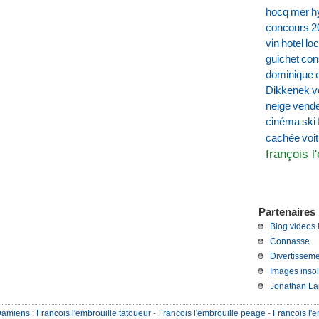
hocq
mer
h
concours
2
vin
hotel
loc
guichet
con
dominique
Dikkenek
v
neige
vend
cinéma
ski
voi
cachée
françois l
Partenaires 
Blog videos 
Connasse
Divertisseme
Images insol
Jonathan La
Damiens
:
Francois l'embrouille tatoueur
-
Francois l'embrouille peage
-
Francois l'e