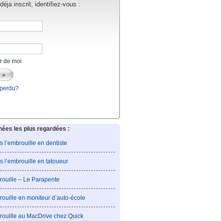
éja inscrit, identifiez-vous :
r de moi
 perdu?
es les plus regardées :
is l’embrouille en dentiste
is l’embrouille en tatoueur
rouille – Le Parapente
rouille en moniteur d’auto-école
rouille au MacDrive chez Quick