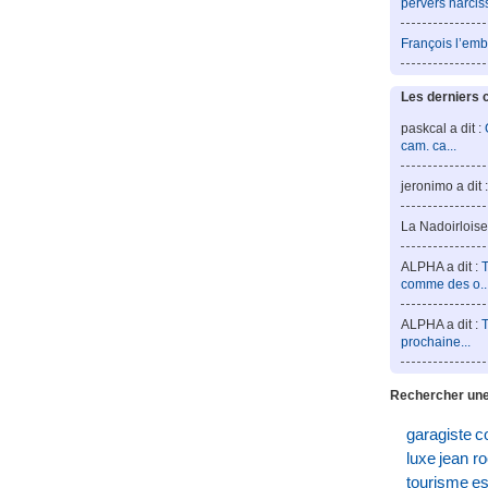
pervers narcis
François l’emb
Les derniers 
paskcal a dit :
cam. ca...
jeronimo a dit 
La Nadoirloise 
ALPHA a dit :
T
comme des o..
ALPHA a dit :
T
prochaine...
Rechercher une
garagiste
c
luxe
jean r
tourisme
es