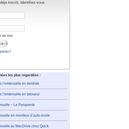
éja inscrit, identifiez-vous :
r de moi
 perdu?
es les plus regardées :
is l’embrouille en dentiste
is l’embrouille en tatoueur
rouille – Le Parapente
rouille en moniteur d’auto-école
rouille au MacDrive chez Quick