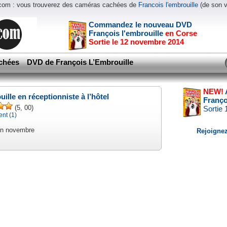
.com : vous trouverez des caméras cachées de
Francois l'embrouille
(de son 
Commandez le nouveau DVD
François l'embrouille
en Corse
Sortie le 12 novembre 2014
chées
DVD de François L’Embrouille
NEW!
ille en réceptionniste à l’hôtel
Franço
(5, 00)
Sortie
nt (1)
en novembre
Rejoignez