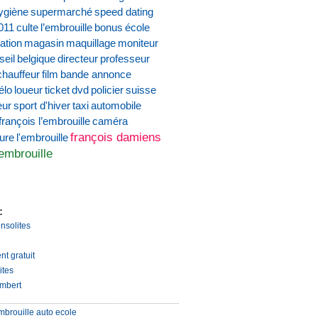
ygiène
supermarché
speed dating
011
culte
l’embrouille
bonus
école
ation
magasin
maquillage
moniteur
seil
belgique
directeur
professeur
chauffeur
film
bande annonce
élo
loueur
ticket
dvd
policier
suisse
eur
sport d'hiver
taxi
automobile
françois l’embrouille
caméra
françois damiens
ture
l'embrouille
'embrouille
:
insolites
nt gratuit
ites
mbert
mbrouille auto ecole