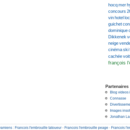
hocq
mer
h
concours
2
vin
hotel
loc
guichet
con
dominique
Dikkenek
v
neige
vend
cinéma
ski
voi
cachée
françois l
Partenaires 
Blog videos 
Connasse
Divertisseme
Images insol
Jonathan La
Damiens
:
Francois l'embrouille tatoueur
-
Francois l'embrouille peage
-
Francois l'e