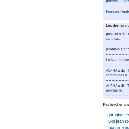
pervers narcis
François l’emb
Les derniers 
paskcal a dit :
cam. ca...
jeronimo a dit 
La Nadoirloise 
ALPHA a dit :
T
comme des o..
ALPHA a dit :
T
prochaine...
Rechercher une
garagiste
c
luxe
jean r
tourisme
es