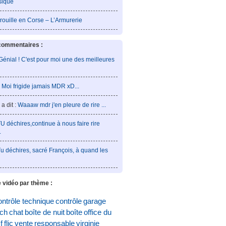
sique
rouille en Corse – L’Armurerie
commentaires :
Génial ! C'est pour moi une des meilleures
:
Moi frigide jamais MDR xD...
a dit :
Waaaw mdr j'en pleure de rire ...
U déchires,continue à nous faire rire
.
u déchires, sacré François, à quand les
 vidéo par thème :
ontrôle technique
contrôle
garage
och
chat
boîte de nuit
boîte
office du
f
flic
vente
responsable
virginie