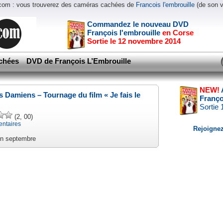
.com : vous trouverez des caméras cachées de
Francois l'embrouille
(de son 
Commandez le nouveau DVD
François l'embrouille
en Corse
Sortie le 12 novembre 2014
chées
DVD de François L’Embrouille
NEW!
s Damiens – Tournage du film « Je fais le
Franço
Sortie
(2, 00)
ntaires
Rejoignez
en septembre