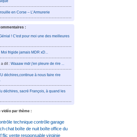
sique
rouille en Corse – L’Armurerie
commentaires :
Génial ! C'est pour moi une des meilleures
:
Moi frigide jamais MDR xD...
a dit :
Waaaw mdr j'en pleure de rire ...
U déchires,continue à nous faire rire
.
u déchires, sacré François, à quand les
 vidéo par thème :
ontrôle technique
contrôle
garage
och
chat
boîte de nuit
boîte
office du
f
flic
vente
responsable
virginie