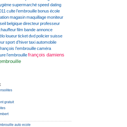
ygiène
supermarché
speed dating
011
culte
l’embrouille
bonus
école
ation
magasin
maquillage
moniteur
seil
belgique
directeur
professeur
chauffeur
film
bande annonce
élo
loueur
ticket
dvd
policier
suisse
eur
sport d'hiver
taxi
automobile
françois l’embrouille
caméra
françois damiens
ture
l'embrouille
'embrouille
:
insolites
nt gratuit
ites
mbert
mbrouille auto ecole