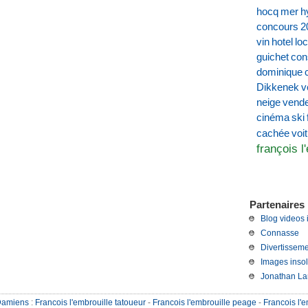
hocq
mer
h
concours
2
vin
hotel
loc
guichet
con
dominique
Dikkenek
v
neige
vend
cinéma
ski
voi
cachée
françois l
Partenaires 
Blog videos 
Connasse
Divertisseme
Images insol
Jonathan La
Damiens
:
Francois l'embrouille tatoueur
-
Francois l'embrouille peage
-
Francois l'e