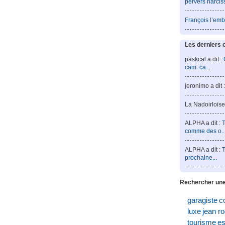
pervers narcis
François l’emb
Les derniers 
paskcal a dit :
cam. ca...
jeronimo a dit 
La Nadoirloise 
ALPHA a dit :
T
comme des o..
ALPHA a dit :
T
prochaine...
Rechercher une
garagiste
c
luxe
jean r
tourisme
es