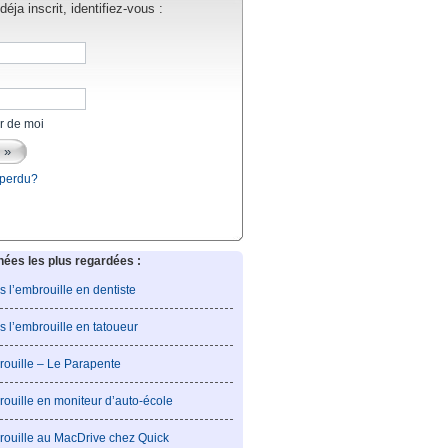
éja inscrit, identifiez-vous :
r de moi
 perdu?
es les plus regardées :
is l’embrouille en dentiste
is l’embrouille en tatoueur
rouille – Le Parapente
rouille en moniteur d’auto-école
rouille au MacDrive chez Quick