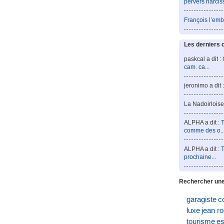
pervers narcis
François l’emb
Les derniers 
paskcal a dit :
cam. ca...
jeronimo a dit 
La Nadoirloise 
ALPHA a dit :
T
comme des o..
ALPHA a dit :
T
prochaine...
Rechercher une
garagiste
c
luxe
jean r
tourisme
es