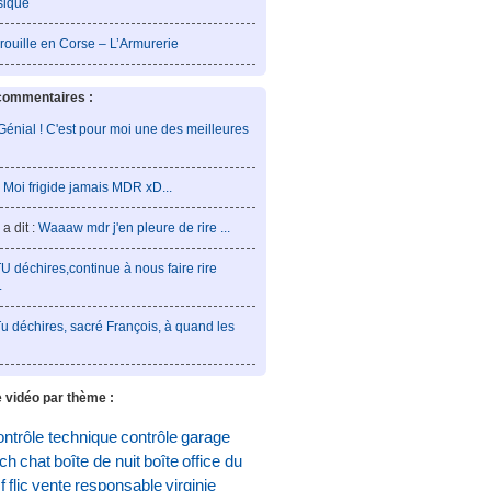
sique
rouille en Corse – L’Armurerie
commentaires :
Génial ! C'est pour moi une des meilleures
:
Moi frigide jamais MDR xD...
a dit :
Waaaw mdr j'en pleure de rire ...
U déchires,continue à nous faire rire
.
u déchires, sacré François, à quand les
 vidéo par thème :
ontrôle technique
contrôle
garage
och
chat
boîte de nuit
boîte
office du
f
flic
vente
responsable
virginie