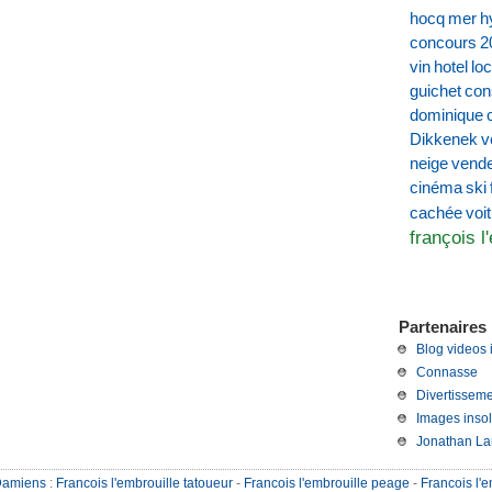
hocq
mer
h
concours
2
vin
hotel
loc
guichet
con
dominique
Dikkenek
v
neige
vend
cinéma
ski
voi
cachée
françois l
Partenaires 
Blog videos 
Connasse
Divertisseme
Images insol
Jonathan La
Damiens
:
Francois l'embrouille tatoueur
-
Francois l'embrouille peage
-
Francois l'e