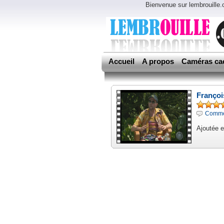
Bienvenue sur lembrouille
Accueil
A propos
Caméras ca
Françoi
Commen
Ajoutée 