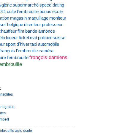
ygiène
supermarché
speed dating
011
culte
l’embrouille
bonus
école
ation
magasin
maquillage
moniteur
seil
belgique
directeur
professeur
chauffeur
film
bande annonce
élo
loueur
ticket
dvd
policier
suisse
eur
sport d'hiver
taxi
automobile
françois l’embrouille
caméra
françois damiens
ture
l'embrouille
'embrouille
:
insolites
nt gratuit
ites
mbert
mbrouille auto ecole