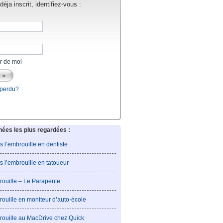
éja inscrit, identifiez-vous :
r de moi
 perdu?
es les plus regardées :
is l’embrouille en dentiste
is l’embrouille en tatoueur
rouille – Le Parapente
rouille en moniteur d’auto-école
rouille au MacDrive chez Quick