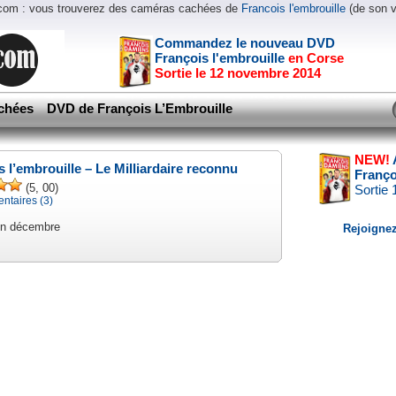
.com : vous trouverez des caméras cachées de
Francois l'embrouille
(de son 
Commandez le nouveau DVD
François l'embrouille
en Corse
Sortie le 12 novembre 2014
chées
DVD de François L’Embrouille
NEW!
s l’embrouille – Le Milliardaire reconnu
Franço
(5, 00)
Sortie
taires (3)
en décembre
Rejoignez