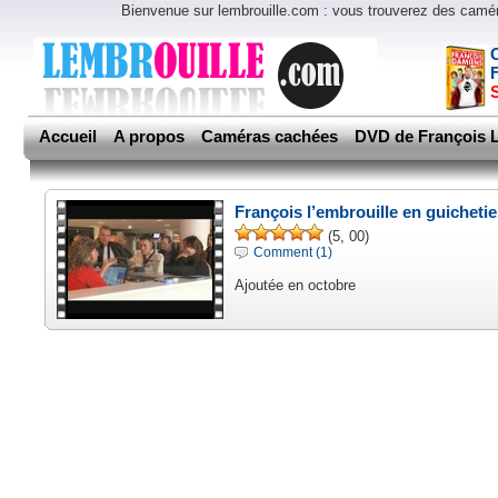
Bienvenue sur lembrouille.com : vous trouverez des cam
Accueil
A propos
Caméras cachées
DVD de François L
François l’embrouille en guicheti
(5, 00)
Comment (1)
Ajoutée en octobre