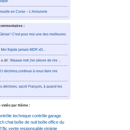
sique
rouille en Corse – L’Armurerie
commentaires :
Génial ! C'est pour moi une des meilleures
:
Moi frigide jamais MDR xD...
a dit :
Waaaw mdr j'en pleure de rire ...
U déchires,continue à nous faire rire
.
u déchires, sacré François, à quand les
 vidéo par thème :
ontrôle technique
contrôle
garage
och
chat
boîte de nuit
boîte
office du
f
flic
vente
responsable
virginie