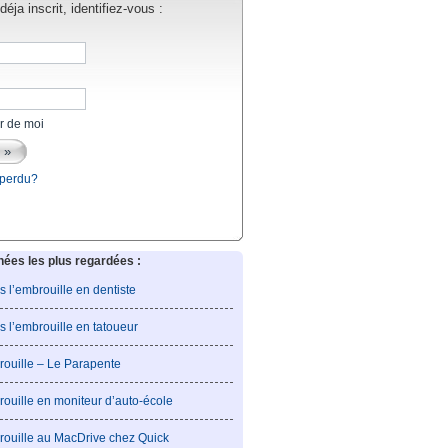
éja inscrit, identifiez-vous :
r de moi
 perdu?
es les plus regardées :
is l’embrouille en dentiste
is l’embrouille en tatoueur
rouille – Le Parapente
rouille en moniteur d’auto-école
rouille au MacDrive chez Quick