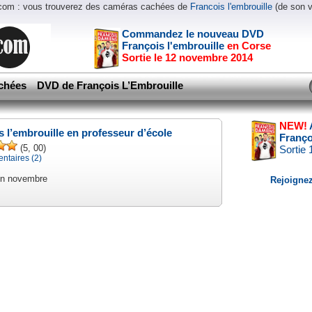
.com : vous trouverez des caméras cachées de
Francois l'embrouille
(de son 
Commandez le nouveau DVD
François l'embrouille
en Corse
Sortie le 12 novembre 2014
chées
DVD de François L’Embrouille
NEW!
s l’embrouille en professeur d’école
Franço
(5, 00)
Sortie
taires (2)
en novembre
Rejoignez