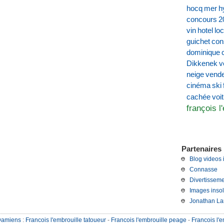
hocq
mer
h
concours
2
vin
hotel
loc
guichet
con
dominique
Dikkenek
v
neige
vend
cinéma
ski
voi
cachée
françois l
Partenaires 
Blog videos 
Connasse
Divertisseme
Images insol
Jonathan La
Damiens
:
Francois l'embrouille tatoueur
-
Francois l'embrouille peage
-
Francois l'e