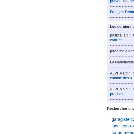
pervers narcis
François l’emb
Les derniers 
paskcal a dit :
cam. ca...
jeronimo a dit 
La Nadoirloise 
ALPHA a dit :
T
comme des o..
ALPHA a dit :
T
prochaine...
Rechercher une
garagiste
c
luxe
jean r
tourisme
es