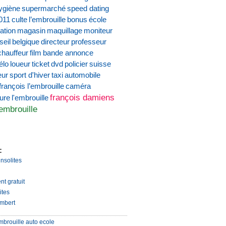
ygiène
supermarché
speed dating
011
culte
l’embrouille
bonus
école
ation
magasin
maquillage
moniteur
seil
belgique
directeur
professeur
chauffeur
film
bande annonce
élo
loueur
ticket
dvd
policier
suisse
eur
sport d'hiver
taxi
automobile
françois l’embrouille
caméra
françois damiens
ture
l'embrouille
'embrouille
:
insolites
nt gratuit
ites
mbert
mbrouille auto ecole