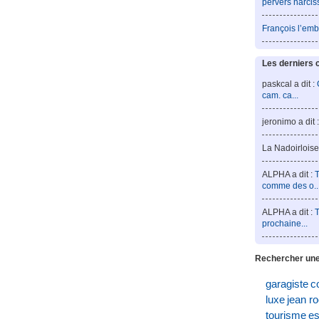
pervers narcis
François l’emb
Les derniers 
paskcal a dit :
cam. ca...
jeronimo a dit 
La Nadoirloise 
ALPHA a dit :
T
comme des o..
ALPHA a dit :
T
prochaine...
Rechercher une
garagiste
c
luxe
jean r
tourisme
es