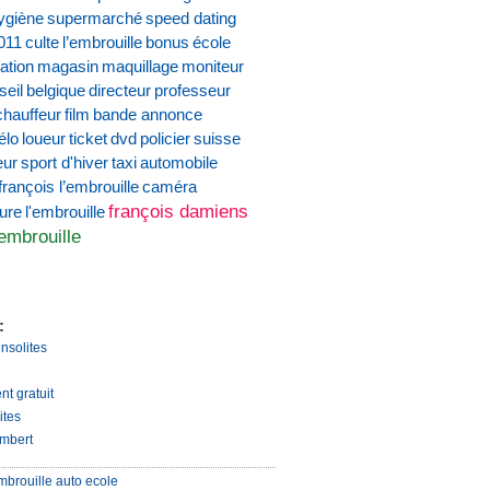
ygiène
supermarché
speed dating
011
culte
l’embrouille
bonus
école
ation
magasin
maquillage
moniteur
seil
belgique
directeur
professeur
chauffeur
film
bande annonce
élo
loueur
ticket
dvd
policier
suisse
eur
sport d'hiver
taxi
automobile
françois l’embrouille
caméra
françois damiens
ture
l'embrouille
'embrouille
:
insolites
nt gratuit
ites
mbert
mbrouille auto ecole