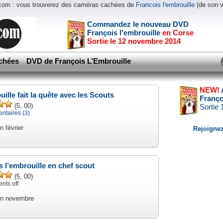
.com : vous trouverez des caméras cachées de
Francois l'embrouille
(de son 
Commandez le nouveau DVD
François l'embrouille
en Corse
Sortie le 12 novembre 2014
chées
DVD de François L’Embrouille
NEW!
ille fait la quête avec les Scouts
Franço
(5, 00)
Sortie
taires (3)
n février
Rejoignez
s l’embrouille en chef scout
(5, 00)
ts off
en novembre