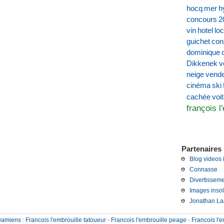
hocq
mer
h
concours
2
vin
hotel
loc
guichet
con
dominique
Dikkenek
v
neige
vend
cinéma
ski
voi
cachée
françois l
Partenaires 
Blog videos 
Connasse
Divertisseme
Images insol
Jonathan La
Damiens
:
Francois l'embrouille tatoueur
-
Francois l'embrouille peage
-
Francois l'e