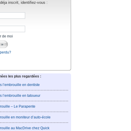
éja inscrit, identifiez-vous :
r de moi
 perdu?
es les plus regardées :
is l’embrouille en dentiste
is l’embrouille en tatoueur
rouille – Le Parapente
rouille en moniteur d’auto-école
rouille au MacDrive chez Quick