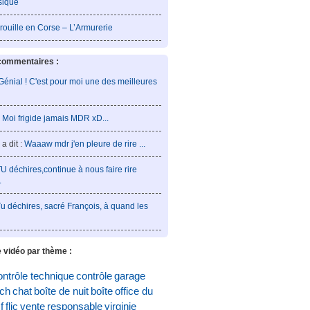
sique
rouille en Corse – L’Armurerie
commentaires :
Génial ! C'est pour moi une des meilleures
:
Moi frigide jamais MDR xD...
a dit :
Waaaw mdr j'en pleure de rire ...
U déchires,continue à nous faire rire
.
u déchires, sacré François, à quand les
 vidéo par thème :
ontrôle technique
contrôle
garage
och
chat
boîte de nuit
boîte
office du
f
flic
vente
responsable
virginie