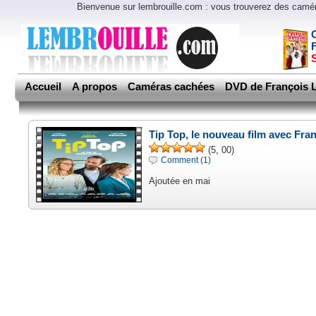
Bienvenue sur lembrouille.com : vous trouverez des cam
Accueil
A propos
Caméras cachées
DVD de François L
Tip Top, le nouveau film avec Fra
(5, 00)
Comment (1)
Ajoutée en mai