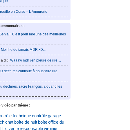
sique
rouille en Corse – L’Armurerie
commentaires :
Génial ! C'est pour moi une des meilleures
:
Moi frigide jamais MDR xD...
a dit :
Waaaw mdr j'en pleure de rire ...
U déchires,continue à nous faire rire
.
u déchires, sacré François, à quand les
 vidéo par thème :
ontrôle technique
contrôle
garage
och
chat
boîte de nuit
boîte
office du
f
flic
vente
responsable
virginie