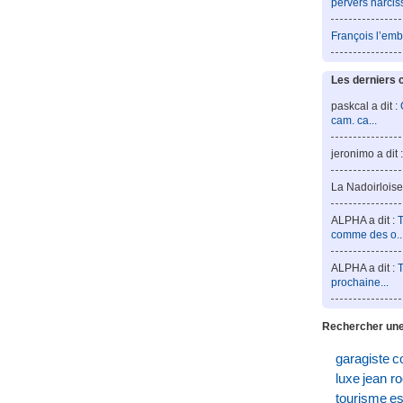
pervers narcis
François l’emb
Les derniers 
paskcal a dit :
cam. ca...
jeronimo a dit 
La Nadoirloise 
ALPHA a dit :
T
comme des o..
ALPHA a dit :
T
prochaine...
Rechercher une
garagiste
c
luxe
jean r
tourisme
es