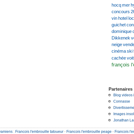
hocq
mer
h
concours
2
vin
hotel
loc
guichet
con
dominique
Dikkenek
v
neige
vend
cinéma
ski
voi
cachée
françois l
Partenaires 
Blog videos 
Connasse
Divertisseme
Images insol
Jonathan La
Damiens
:
Francois l'embrouille tatoueur
-
Francois l'embrouille peage
-
Francois l'e