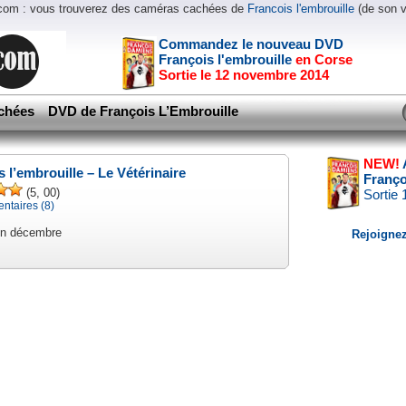
.com : vous trouverez des caméras cachées de
Francois l'embrouille
(de son 
Commandez le nouveau DVD
François l'embrouille
en Corse
Sortie le 12 novembre 2014
chées
DVD de François L’Embrouille
NEW!
 l’embrouille – Le Vétérinaire
Franço
(5, 00)
Sortie
taires (8)
en décembre
Rejoignez