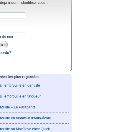
éja inscrit, identifiez-vous :
r de moi
 perdu?
es les plus regardées :
is l’embrouille en dentiste
is l’embrouille en tatoueur
rouille – Le Parapente
rouille en moniteur d’auto-école
rouille au MacDrive chez Quick