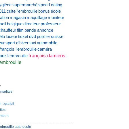
ygiène
supermarché
speed dating
011
culte
l’embrouille
bonus
école
ation
magasin
maquillage
moniteur
seil
belgique
directeur
professeur
chauffeur
film
bande annonce
élo
loueur
ticket
dvd
policier
suisse
eur
sport d'hiver
taxi
automobile
françois l’embrouille
caméra
françois damiens
ture
l'embrouille
'embrouille
:
insolites
nt gratuit
ites
mbert
mbrouille auto ecole