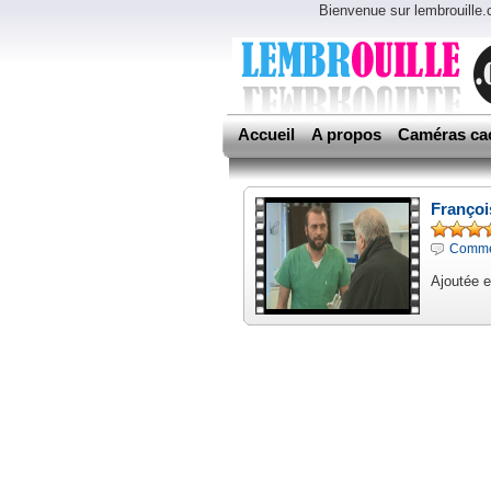
Bienvenue sur lembrouille
Accueil
A propos
Caméras ca
François
Commen
Ajoutée 