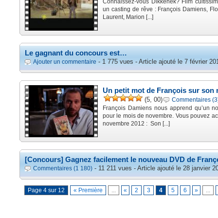
Connaissez-vous Dikkenek? Film cultissim
un casting de rêve : François Damiens, Flo
Laurent, Marion [...]
Le gagnant du concours est…
- 1 775 vues - Article ajouté le 7 février 20
Ajouter un commentaire
Un petit mot de François sur so
(5, 00)
Commentaires (3
François Damiens nous apprend qu’un n
pour le mois de novembre. Vous pouvez ac
novembre 2012 : Son [...]
[Concours] Gagnez facilement le nouveau DVD de Françoi
- 11 211 vues - Article ajouté le 28 janvier 2
Commentaires (1 180)
Page 4 sur 12
« Première
...
«
2
3
4
5
6
»
...