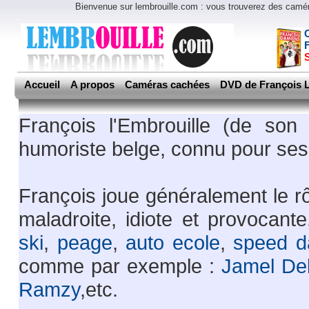
Bienvenue sur lembrouille.com : vous trouverez des cam
Accueil
A propos
Caméras cachées
DVD de François L
François l'Embrouille (de so
humoriste belge, connu pour s
François joue généralement le rô
maladroite, idiote et provocante
ski
,
peage
,
auto ecole
,
speed d
comme par exemple :
Jamel De
Ramzy
,etc.