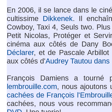
En 2006, il se lance dans le ci
cultissime
Dikkenek
. Il enchaî
Cowboy, Taxi 4, Seuls two. Plus 
Petit Nicolas, Protéger et Servi
cinéma aux côtés de Dany Bo
Déclarer
, et de Pascale Arbillo
aux côtés d'
Audrey Tautou dans 
François Damiens a tourné 
lembrouille.com
, nous ajoutons
cachées de François l'Embrouill
cachées, nous vous recommand
DVD
. Une tuerie!