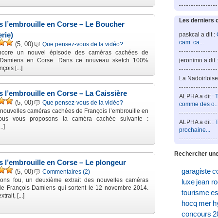
Les derniers 
s l’embrouille en Corse – Le Boucher
rie)
paskcal a dit :
cam. ca...
(5, 00)
Que pensez-vous de la vidéo?
ncore un nouvel épisode des caméras cachées de
 Damiens en Corse. Dans ce nouveau sketch 100%
jeronimo a dit 
nçois [...]
La Nadoirloise 
s l’embrouille en Corse – La Caissière
ALPHA a dit :
T
(5, 00)
Que pensez-vous de la vidéo?
comme des o..
 nouvelles caméras cachées de François l’embrouille en
ous vous proposons la caméra cachée suivante :
ALPHA a dit :
T
..]
prochaine...
Rechercher une
s l’embrouille en Corse – Le plongeur
garagiste
c
(5, 00)
Commentaires (2)
yons fou, un deuxième extrait des nouvelles caméras
luxe
jean r
e François Damiens qui sortent le 12 novembre 2014.
tourisme
es
rait, [...]
hocq
mer
h
concours
2