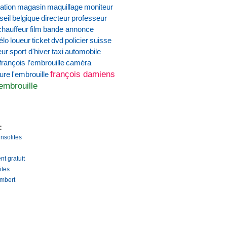
ation
magasin
maquillage
moniteur
seil
belgique
directeur
professeur
chauffeur
film
bande annonce
élo
loueur
ticket
dvd
policier
suisse
eur
sport d'hiver
taxi
automobile
françois l’embrouille
caméra
françois damiens
ture
l'embrouille
'embrouille
:
insolites
nt gratuit
ites
mbert