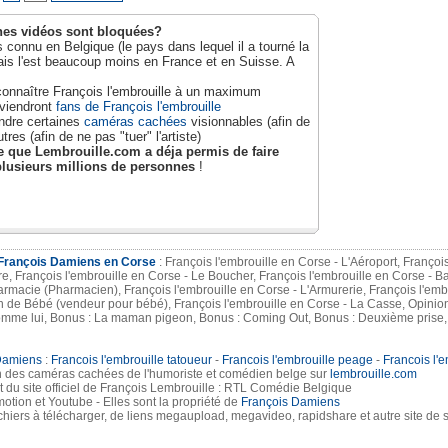
nes vidéos sont bloquées?
 connu en Belgique (le pays dans lequel il a tourné la
is l'est beaucoup moins en France et en Suisse. A
 connaître François l'embrouille à un maximum
eviendront
fans de François l'embrouille
endre certaines
caméras cachées
visionnables (afin de
tres (afin de ne pas "tuer" l'artiste)
 que Lembrouille.com a déja permis de faire
plusieurs millions de personnes
!
François Damiens en Corse
: François l'embrouille en Corse - L'Aéroport, Françoi
re, François l'embrouille en Corse - Le Boucher, François l'embrouille en Corse - B
rmacie (Pharmacien), François l'embrouille en Corse - L'Armurerie, François l'embr
 de Bébé (vendeur pour bébé), François l'embrouille en Corse - La Casse, Opinions :
t comme lui, Bonus : La maman pigeon, Bonus : Coming Out, Bonus : Deuxième prise
Damiens
:
Francois l'embrouille tatoueur
-
Francois l'embrouille peage
-
Francois l'e
n des caméras cachées de l'humoriste et comédien belge sur
lembrouille.com
du site officiel de François Lembrouille : RTL Comédie Belgique
tion et Youtube - Elles sont la propriété de
François Damiens
chiers à télécharger, de liens megaupload, megavideo, rapidshare et autre site de 