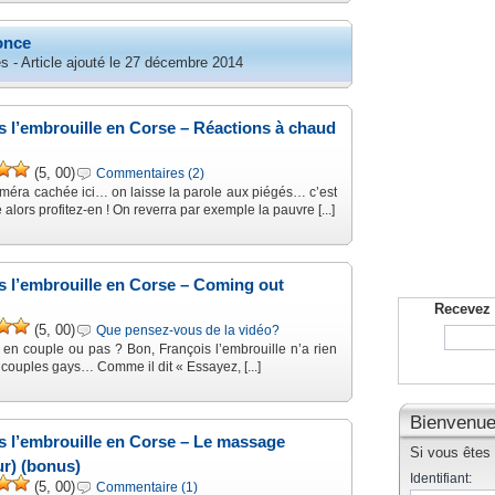
once
s - Article ajouté le 27 décembre 2014
s l’embrouille en Corse – Réactions à chaud
(5, 00)
Commentaires (2)
méra cachée ici… on laisse la parole aux piégés… c’est
 alors profitez-en ! On reverra par exemple la pauvre [...]
s l’embrouille en Corse – Coming out
Recevez 
(5, 00)
Que pensez-vous de la vidéo?
 en couple ou pas ? Bon, François l’embrouille n’a rien
 couples gays… Comme il dit « Essayez, [...]
Bienvenue
s l’embrouille en Corse – Le massage
Si vous êtes d
r) (bonus)
Identifiant:
(5, 00)
Commentaire (1)