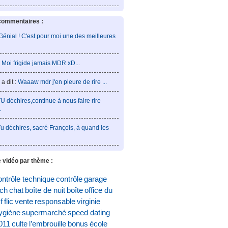
commentaires :
Génial ! C'est pour moi une des meilleures
:
Moi frigide jamais MDR xD...
a dit :
Waaaw mdr j'en pleure de rire ...
U déchires,continue à nous faire rire
.
u déchires, sacré François, à quand les
 vidéo par thème :
ontrôle technique
contrôle
garage
och
chat
boîte de nuit
boîte
office du
f
flic
vente
responsable
virginie
ygiène
supermarché
speed dating
011
culte
l’embrouille
bonus
école