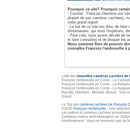
Pourquoi ce site? Pourquoi certai
- Constat : Francois Damiens est très
plupart de ses caméras cachées), ma
notre grand regret!
- Le but de ce site est donc de faire
d'internautes, qui nous l'espérons, d
- Pour cela, nous avons décidé de r
le faire connaître) et de bloquer les au
Nous sommes fiers de pouvoir dire
connaître Francois l'embrouille à 
Liste des
nouvelles caméras cachées de 
François l'embrouille en Corse - La Caissiè
François l'embrouille en Corse - La Parapha
François l'embrouille en Corse - Le magasin
Raciste, Opinions : Ministre, Bonus : Tou
chaud,
Le Top des
caméras cachées de François 
©2026
François l'embrouille
- Une sélectio
Les vidéos et caméras cachées proviennent 
Certaines vidéos sont hébergées sur Dailymo
Avertissement : Vous ne trouverez pas de fi