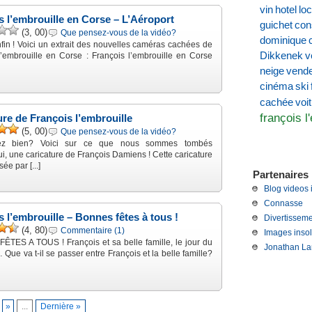
vin
hotel
loc
s l’embrouille en Corse – L’Aéroport
guichet
con
(3, 00)
Que pensez-vous de la vidéo?
dominique
nfin ! Voici un extrait des nouvelles caméras cachées de
Dikkenek
v
l’embrouille en Corse : François l’embrouille en Corse
neige
vend
cinéma
ski
voi
cachée
françois l
ure de François l’embrouille
(5, 00)
Que pensez-vous de la vidéo?
lez bien? Voici sur ce que nous sommes tombés
i, une caricature de François Damiens ! Cette caricature
sée par [...]
Partenaires 
Blog videos 
Connasse
s l’embrouille – Bonnes fêtes à tous !
Divertisseme
(4, 80)
Commentaire (1)
Images insol
TES A TOUS ! François et sa belle famille, le jour du
Jonathan La
 Que va t-il se passer entre François et la belle famille?
»
...
Dernière »