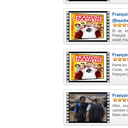
Françoi
(Bouche
Et op, e
François
inédit, Fra
Françoi
Parmi les
Corse, n
François [.
Françoi
Allez, so
cachées d
Dans cet ext