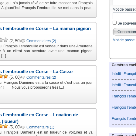
e, qui n’a jamais rêvé de se faire masser par François
Aujourd’hui François l’embrouille se met dans la peau
Mot de passe:
Se souveni
s l’embrouille en Corse – La maman pigeon
Mot de passe
(2, 50)
Commentaires (2)
ui François l’embrouille est vendeur dans une Armurerie
te à un client son aventure avec une maman pigeon
[...]
Caméras caché
s l’embrouille en Corse – La Casse
Inédit : Franço
(5, 00)
Commentaires (2)
ui François Damiens est à la casse et c’est pas un jour
Inédit : Franco
ler ! Nous vous proposerons très [...]
François l’emb
François l’emb
s l’embrouille en Corse – Location de
François l’emb
 (loueur)
(5, 00)
Commentaire (1)
ui François Damiens est un loueur de voitures et va
Caméras caché