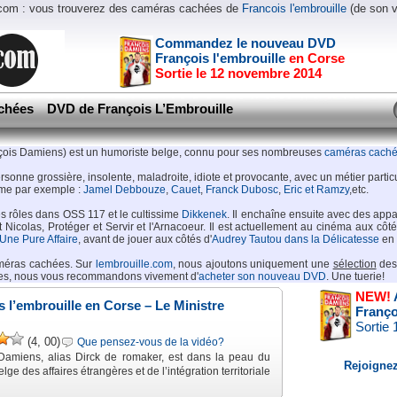
.com : vous trouverez des caméras cachées de
Francois l'embrouille
(de son 
Commandez le nouveau DVD
François l'embrouille
en Corse
Sortie le 12 novembre 2014
chées
DVD de François L’Embrouille
ançois Damiens) est un humoriste belge, connu pour ses nombreuses
caméras cach
sonne grossière, insolente, maladroite, idiote et provocante, avec un métier particu
omme par exemple :
Jamel Debbouze
,
Cauet
,
Franck Dubosc
,
Eric et Ramzy
,etc.
s rôles dans OSS 117 et le cultissime
Dikkenek
. Il enchaîne ensuite avec des appa
it Nicolas, Protéger et Servir et l'Arnacoeur. Il est actuellement au cinéma aux 
Une Pure Affaire
, avant de jouer aux côtés d'
Audrey Tautou dans la Délicatesse
en 
améras cachées. Sur
lembrouille.com
, nous ajoutons uniquement une
sélection
de
ées, nous vous recommandons vivement d'
acheter son nouveau DVD
. Une tuerie!
NEW!
s l’embrouille en Corse – Le Ministre
Franço
Sortie
(4, 00)
Que pensez-vous de la vidéo?
Damiens, alias Dirck de romaker, est dans la peau du
Rejoignez
elge des affaires étrangères et de l’intégration territoriale