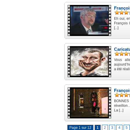
Françoi
Eh oui, e
François 
[...]
Caricat
Vous al
aujourd’hu
a été réali
Françoi
BONNES FÊ
réveillon…
La [...]
Page 1 sur 12
1
2
3
4
5