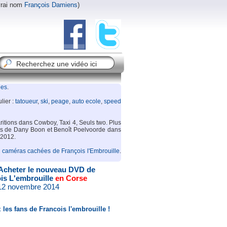
vrai nom
François Damiens
)
ées
.
lier :
tatoueur
,
ski
,
peage
,
auto ecole
,
speed
ritions dans Cowboy, Taxi 4, Seuls two. Plus
côtés de Dany Boon et Benoît Poelvoorde dans
2012.
s
caméras cachées de François l'Embrouille
.
Acheter le nouveau DVD de
is L'embrouille
en Corse
 12 novembre 2014
 les fans de Francois l'embrouille !