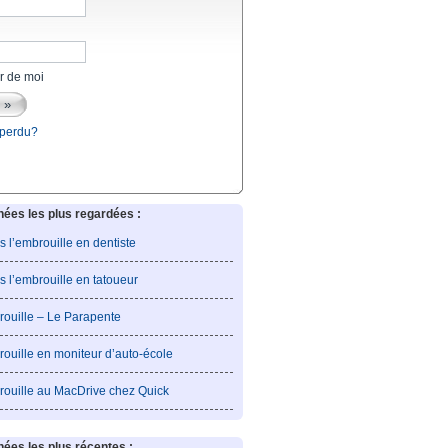
r de moi
 perdu?
es les plus regardées :
is l’embrouille en dentiste
is l’embrouille en tatoueur
rouille – Le Parapente
rouille en moniteur d’auto-école
rouille au MacDrive chez Quick
es les plus récentes :