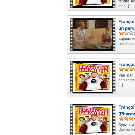
rendre le
me [...]
Françoi
un perv
Aujourd’h
caméras c
Françoi
Pan pan 
rigoler, f
[...]
Françoi
(Pharma
Oyez oyez
Damiens qu