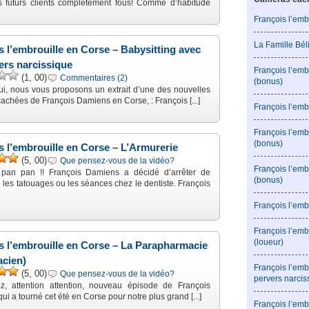
s futurs clients complètement fous! Comme d’habitude
François l’emb
La Famille Bé
s l’embrouille en Corse – Babysitting avec
ers narcissique
François l’emb
(1, 00)
Commentaires (2)
(bonus)
ui, nous vous proposons un extrait d’une des nouvelles
achées de François Damiens en Corse, : François [...]
François l’emb
François l’em
(bonus)
s l’embrouille en Corse – L’Armurerie
(5, 00)
Que pensez-vous de la vidéo?
François l’em
pan pan !! François Damiens a décidé d’arrêter de
(bonus)
ini les tatouages ou les séances chez le dentiste. François
François l’emb
François l’emb
(loueur)
s l’embrouille en Corse – La Parapharmacie
cien)
François l’emb
(5, 00)
Que pensez-vous de la vidéo?
pervers narcis
, attention attention, nouveau épisode de François
i a tourné cet été en Corse pour notre plus grand [...]
François l’emb