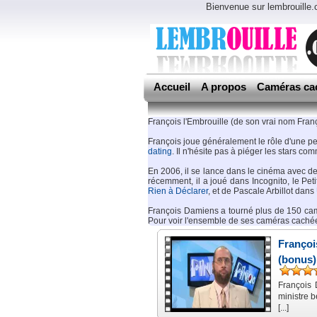
Bienvenue sur lembrouille
Accueil
A propos
Caméras ca
François l'Embrouille (de son vrai nom Fr
François joue généralement le rôle d'une per
dating
. Il n'hésite pas à piéger les stars c
En 2006, il se lance dans le cinéma avec de
récemment, il a joué dans Incognito, le Pet
Rien à Déclarer
, et de Pascale Arbillot dans
François Damiens a tourné plus de 150 c
Pour voir l'ensemble de ses caméras cach
Françoi
(bonus)
François 
ministre b
[...]